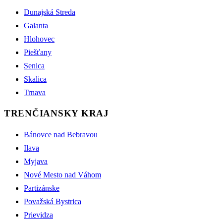
Dunajská Streda
Galanta
Hlohovec
Piešťany
Senica
Skalica
Trnava
TRENČIANSKY KRAJ
Bánovce nad Bebravou
Ilava
Myjava
Nové Mesto nad Váhom
Partizánske
Považská Bystrica
Prievidza