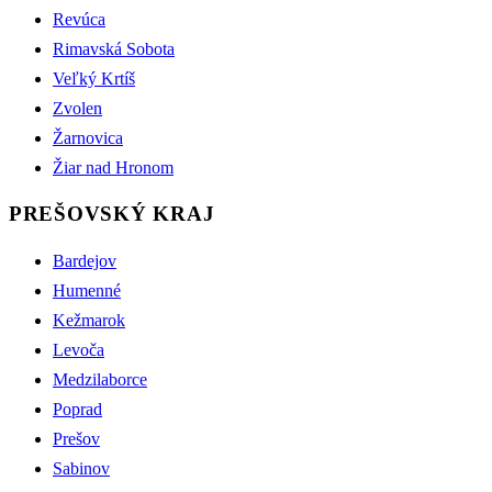
Revúca
Rimavská Sobota
Veľký Krtíš
Zvolen
Žarnovica
Žiar nad Hronom
PREŠOVSKÝ KRAJ
Bardejov
Humenné
Kežmarok
Levoča
Medzilaborce
Poprad
Prešov
Sabinov