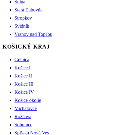
Snina
Stará Ľubovňa
Stropkov
Svidník
Vranov nad Topľou
KOŠICKÝ KRAJ
Gelnica
Košice I
Košice II
Košice III
Košice IV
Košice-okolie
Michalovce
Rožňava
Sobrance
Spišská Nová Ves