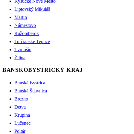
Kysucké Nové Mesto
Liptovský Mikuláš
Martin
Námestovo
Ružomberok
Turčianske Teplice
Tvrdošín
Žilina
BANSKOBYSTRICKÝ KRAJ
Banská Bystrica
Banská Štiavnica
Brezno
Detva
Krupina
Lučenec
Poltár