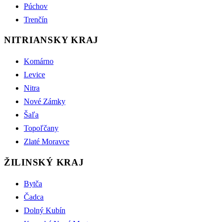
Púchov
Trenčín
NITRIANSKY KRAJ
Komárno
Levice
Nitra
Nové Zámky
Šaľa
Topoľčany
Zlaté Moravce
ŽILINSKÝ KRAJ
Bytča
Čadca
Dolný Kubín