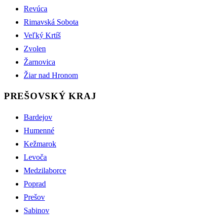
Revúca
Rimavská Sobota
Veľký Krtíš
Zvolen
Žarnovica
Žiar nad Hronom
PREŠOVSKÝ KRAJ
Bardejov
Humenné
Kežmarok
Levoča
Medzilaborce
Poprad
Prešov
Sabinov