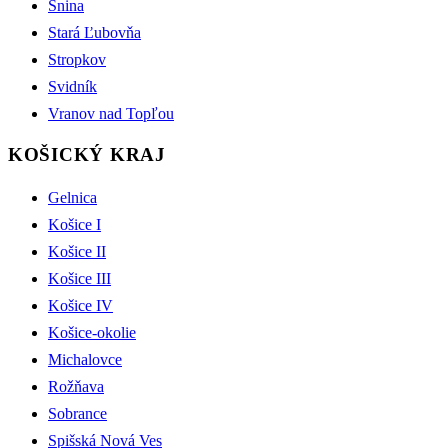
Snina
Stará Ľubovňa
Stropkov
Svidník
Vranov nad Topľou
KOŠICKÝ KRAJ
Gelnica
Košice I
Košice II
Košice III
Košice IV
Košice-okolie
Michalovce
Rožňava
Sobrance
Spišská Nová Ves