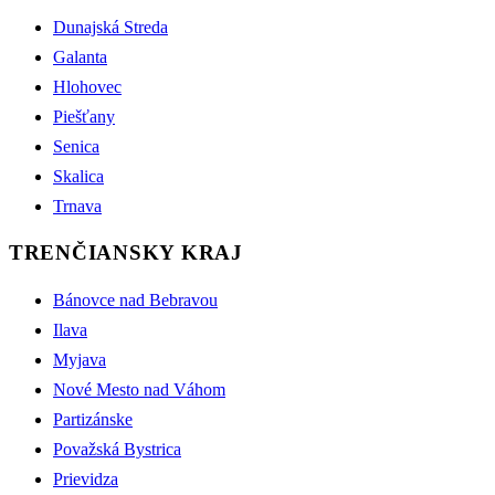
Dunajská Streda
Galanta
Hlohovec
Piešťany
Senica
Skalica
Trnava
TRENČIANSKY KRAJ
Bánovce nad Bebravou
Ilava
Myjava
Nové Mesto nad Váhom
Partizánske
Považská Bystrica
Prievidza