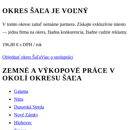
OKRES
ŠAĽA
JE VOĽNÝ
V tomto okrese zatiaľ nemáme partnera. Získajte exkluzívne miesto
— jedna firma na okres, žiadna konkurencia, žiadne cudzie reklamy.
196,80 € s DPH / rok
Objednať okres
Šaľa
Viac o spolupráci
ZEMNÉ A VÝKOPOVÉ PRÁCE V
OKOLÍ OKRESU
ŠAĽA
Galanta
Nitra
Dunajská Streda
Nové Zámky
Hlohovec