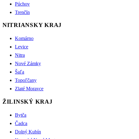
Púchov
Trenčín
NITRIANSKY KRAJ
Komárno
Levice
Nitra
Nové Zámky
Šaľa
Topoľčany
Zlaté Moravce
ŽILINSKÝ KRAJ
Bytča
Čadca
Dolný Kubín