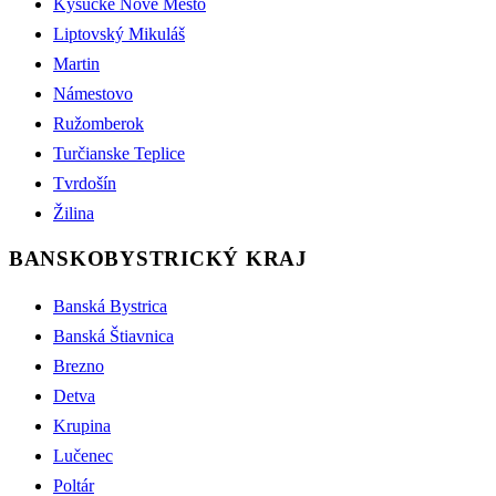
Kysucké Nové Mesto
Liptovský Mikuláš
Martin
Námestovo
Ružomberok
Turčianske Teplice
Tvrdošín
Žilina
BANSKOBYSTRICKÝ KRAJ
Banská Bystrica
Banská Štiavnica
Brezno
Detva
Krupina
Lučenec
Poltár